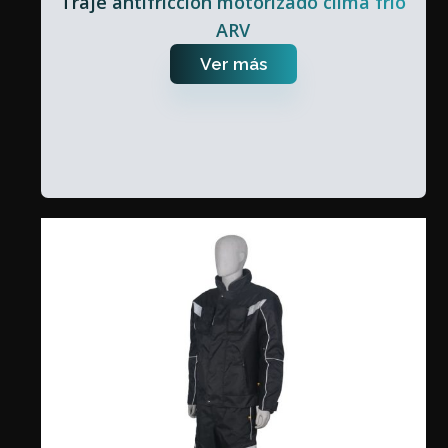
Traje antifricción motorizado clima frío
ARV
Ver más