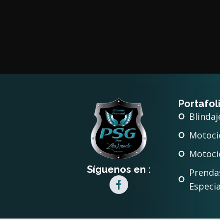
Portafol
Blindaj
Motocic
Motoci
Síguenos en :
Prenda
Especia