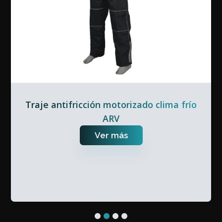
Traje antifricción motorizado clima frío
ARV
Ver más
1
2
3
4